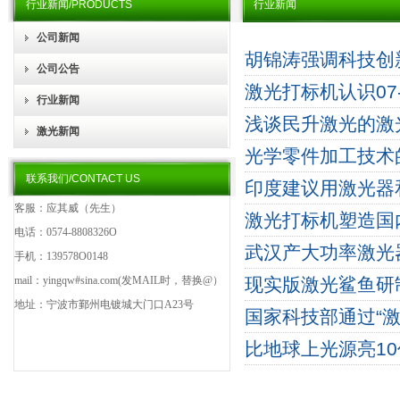
行业新闻/PRODUCTS
行业新闻
公司新闻
胡锦涛强调科技创
公司公告
激光打标机认识
07
行业新闻
浅谈民升激光的激
激光新闻
光学零件加工技术
联系我们/CONTACT US
印度建议用激光器
客服：应其威（先生）
激光打标机塑造国
电话：0574-8808326O
武汉产大功率激光
手机：139578O0148
mail：yingqw#sina.com(发MAIL时，替换@）
现实版激光鲨鱼研
地址：宁波市鄞州电镀城大门口A23号
国家科技部通过“
比地球上光源亮1